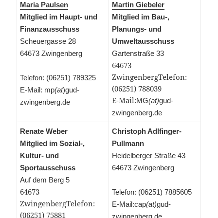
Maria Paulsen
Martin Giebeler
Mitglied im Haupt- und
Mitglied im Bau-,
Finanzausschuss
Planungs- und
Scheuergasse 28
Umweltausschuss
64673 Zwingenberg
Gartenstraße 33
64673
ZwingenbergTelefon:
Telefon: (06251) 789325
(06251) 788039
E-Mail: mp
(at
)gud-
E-Mail:
MG
(at)
gud-
zwingenberg.de
zwingenberg.de
Renate Weber
Christoph Adlfinger-
Mitglied im Sozial-,
Pullmann
Kultur- und
Heidelberger Straße 43
Sportausschuss
64673 Zwingenberg
Auf dem Berg 5
64673
Telefon: (06251) 7885605
ZwingenbergTelefon:
E-Mail:cap
(at)
gud-
(06251) 75881
zwingenberg.de