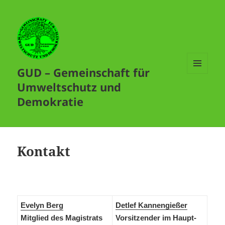
GUD – Gemeinschaft für
MENÜ
Umweltschutz und
UND
WIDGETS
Demokratie
Kontakt
Evelyn Berg
Detlef Kannengießer
Mitglied des Magistrats
Vorsitzender im Haupt-