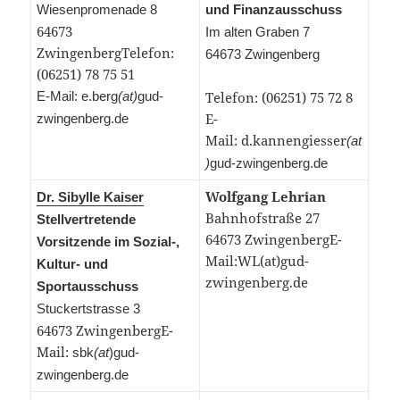
Wiesenpromenade 8
und Finanzausschuss
64673
Im alten Graben 7
ZwingenbergTelefon:
64673 Zwingenberg
(06251) 78 75 51
E-Mail:
e.berg
(at)
gud-
Telefon: (06251) 75 72 8
E-
zwingenberg.de
Mail: d.kannengiesser
(at
)
gud-zwingenberg.de
Wolfgang Lehrian
Dr. Sibylle Kaiser
Bahnhofstraße 27
Stellvertretende
64673 ZwingenbergE-
Vorsitzende im Sozial-,
Mail:WL(at)gud-
Kultur- und
zwingenberg.de
Sportausschuss
Stuckertstrasse 3
64673 Zwingenberg
E-
Mail:
sbk
(at
)gud-
zwingenberg.de