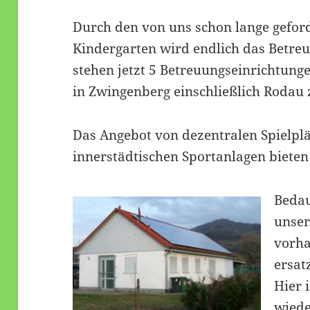
Durch den von uns schon lange gefor
Kindergarten wird endlich das Betreu
stehen jetzt 5 Betreuungseinrichtung
in Zwingenberg einschließlich Rodau 
Das Angebot von dezentralen Spielplät
innerstädtischen Sportanlagen biete
Bedau
unser
vorh
ersat
Hier 
wiede