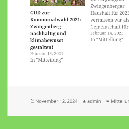
Zwingenberger
GUD zur
Haushalt für 202
Kommunalwahl 2021:
vermissen wir al
Zwingenberg
Gemeinschaft für
Februar 14, 2023
nachhaltig und
Umweltschutz u
In "Mitteilung"
klimabewusst
Demokratie (GUD
gestalten!
richtungsweisen
Februar 15, 2021
Impulse zu drän
In "Mitteilung"
Fragen der Zeit:
Klimawandel,
Energiekostenexp
erneuerbare Ene
nachhaltige Förd
von Natur im
Veröffentlicht
Autor
Kategor
November 12, 2024
admin
Mitteilu
Stadtgebiet/Gem
am
Wir haben ihn de
mehrheitlich abg
Ulrich Kühnhold