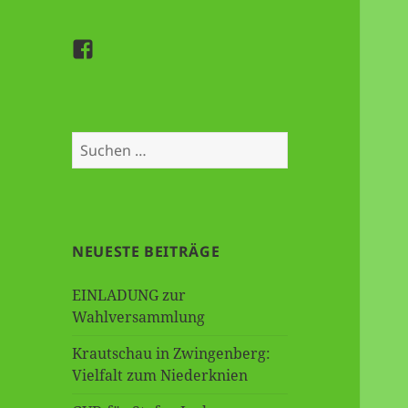
Besuchen
Sie
uns
auf
Suche
Facebook
nach:
NEUESTE BEITRÄGE
EINLADUNG zur
Wahlversammlung
Krautschau in Zwingenberg:
Vielfalt zum Niederknien