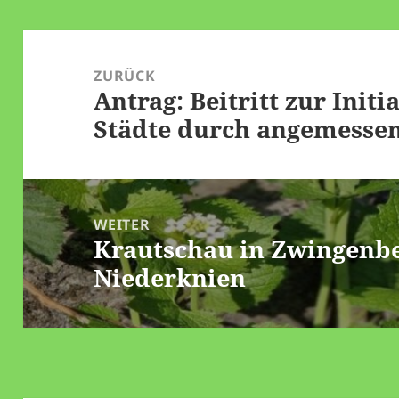
(Fraktionsvorsit
GUD) begründete
Beitragsnavigation
seiner Haushalts
vor der
ZURÜCK
Stadtverordnete
Antrag: Beitritt zur Init
Vorheriger
mmlung am…
Städte durch angemesse
Beitrag:
WEITER
Krautschau in Zwingenbe
Nächster
Niederknien
Beitrag: