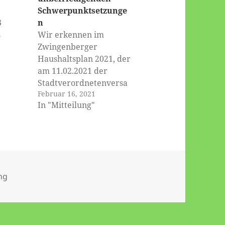
Schwerpunktsetzunge
3
n
s
Wir erkennen im
Zwingenberger
nd
Haushaltsplan 2021, der
)
am 11.02.2021 der
de
Stadtverordnetenversa
Februar 16, 2021
genden
mmlung zur
In "Mitteilung"
Abstimmung vorgelegt
wurde, für uns keinen
losion,
tragbaren Kompromiss.
rgien,
Wir haben ihn deshalb
erung
abgelehnt. Unsere
Standpunkte zum
ien
ng
arkung.
vorgelegten Haushalt,
shalb
mit Blick auf die
elehnt!
Entwicklung
Zwingenbergs, bringt