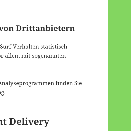
von Dritt­anbietern
urf-Verhalten statistisch
or allem mit sogenannten
n Analyseprogrammen finden Sie
ng.
nt Delivery