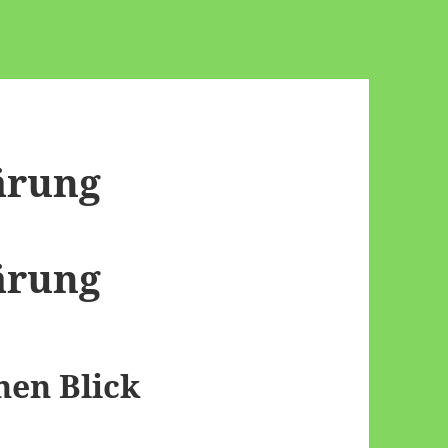
ärung
ärung
nen Blick