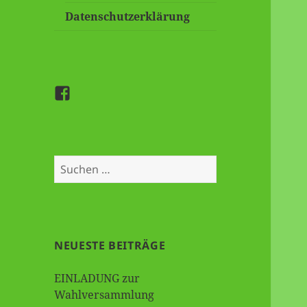
Datenschutzerklärung
Besuchen
Sie
uns
auf
Suche
Facebook
nach:
NEUESTE BEITRÄGE
EINLADUNG zur
Wahlversammlung